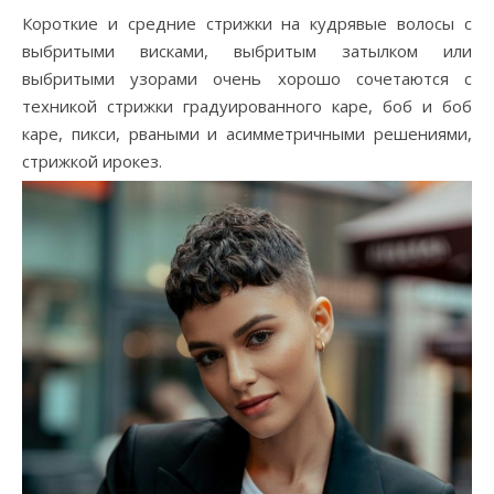
Короткие и средние стрижки на кудрявые волосы с
выбритыми висками, выбритым затылком или
выбритыми узорами очень хорошо сочетаются с
техникой стрижки градуированного каре, боб и боб
каре, пикси, рваными и асимметричными решениями,
стрижкой ирокез.